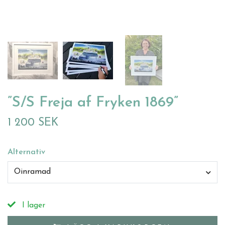
”S/S Freja af Fryken 1869”
1 200 SEK
Alternativ
Oinramad
I lager