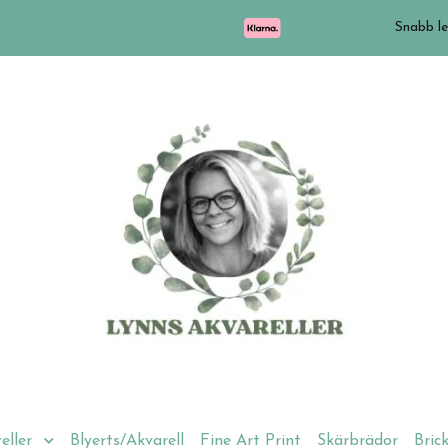
Snabb le
eller
Blyerts/Akvarell
Fine Art Print
Skärbrädor
Bric