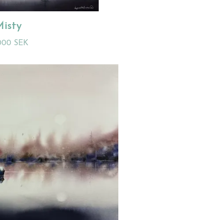
isty
000 SEK