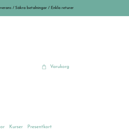
verans / Säkra betalningar / Enkla returer
Varukorg
kor
Kurser
Presentkort