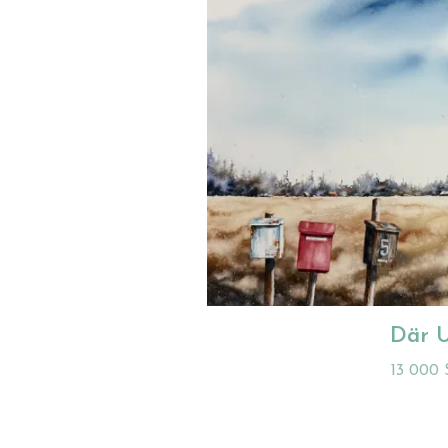
Där 
13 000