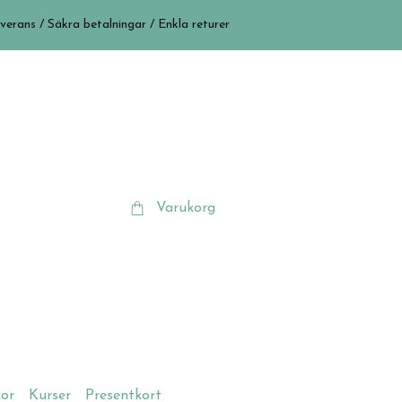
verans / Säkra betalningar / Enkla returer
Varukorg
kor
Kurser
Presentkort