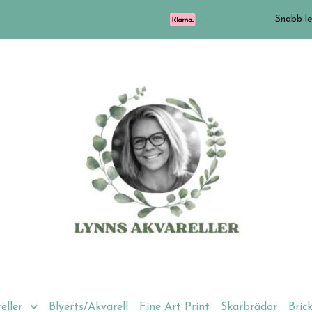
Snabb le
eller
Blyerts/Akvarell
Fine Art Print
Skärbrädor
Bric