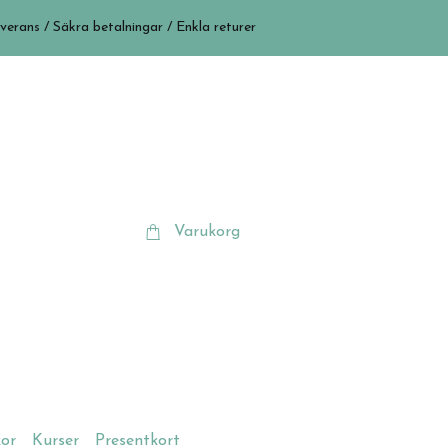
verans / Säkra betalningar / Enkla returer
Varukorg
kor
Kurser
Presentkort