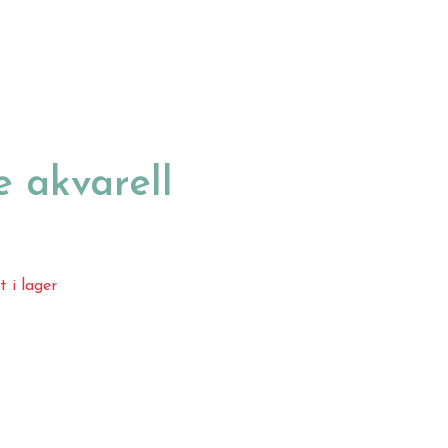
 akvarell
t i lager