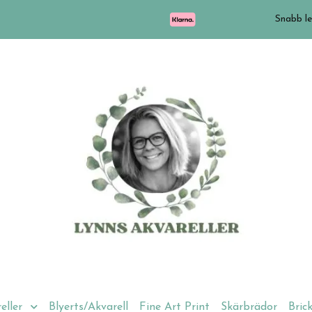
Snabb le
eller
Blyerts/Akvarell
Fine Art Print
Skärbrädor
Bric