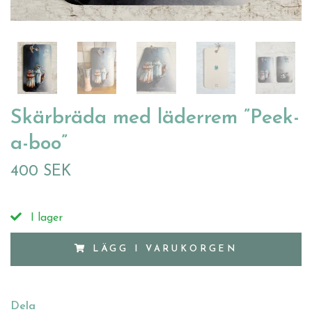
Skärbräda med läderrem ”Peek-
a-boo”
400 SEK
I lager
LÄGG I VARUKORGEN
Dela